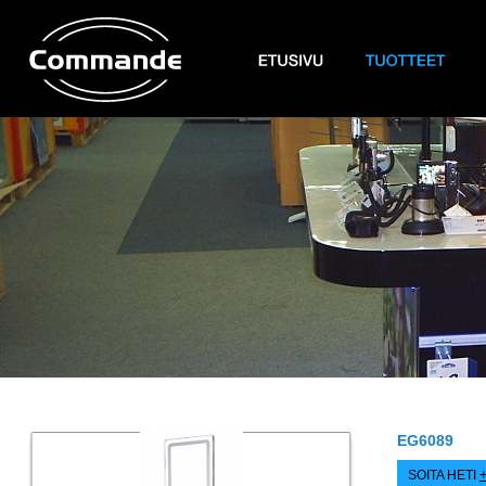
EG6089
SOITA HETI